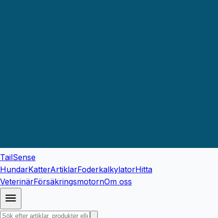
TailSense
Hundar
Katter
Artiklar
Foderkalkylator
Hitta
Veterinär
Försäkringsmotorn
Om oss