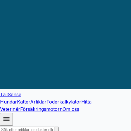
TailSense
Hundar
Katter
Artiklar
Foderkalkylator
Hitta
Veterinär
Försäkringsmotorn
Om oss