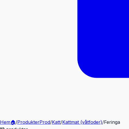
Hem
🏠
/
Produkter
Prod
/
Katt
/
Kattmat (våtfoder)
/
Feringa