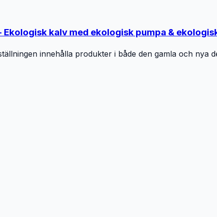
 - Ekologisk kalv med ekologisk pumpa & ekologis
ällningen innehålla produkter i både den gamla och nya de