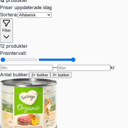
12
produkter
Priser uppdaterade idag
Sortera:
Filter
12 produkter
Prisintervall:
—
kr
Antal butiker:
2
+ butiker
3
+ butiker