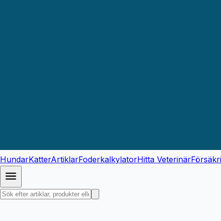
Hundar
Katter
Artiklar
Foderkalkylator
Hitta Veterinär
Försäkr