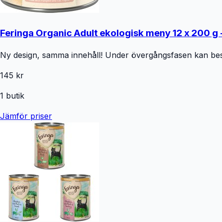
Feringa Organic Adult ekologisk meny 12 x 200 g
Ny design, samma innehåll! Under övergångsfasen kan best
145 kr
1
butik
Jämför priser