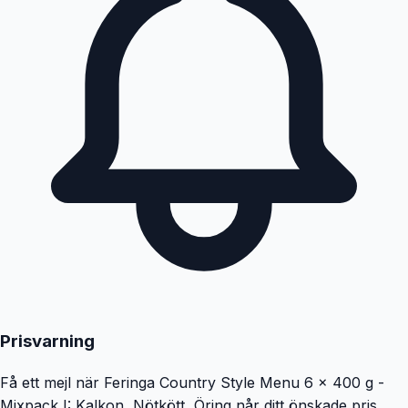
Prisvarning
Få ett mejl när
Feringa Country Style Menu 6 x 400 g -
Mixpack I: Kalkon, Nötkött, Öring
når ditt önskade pris