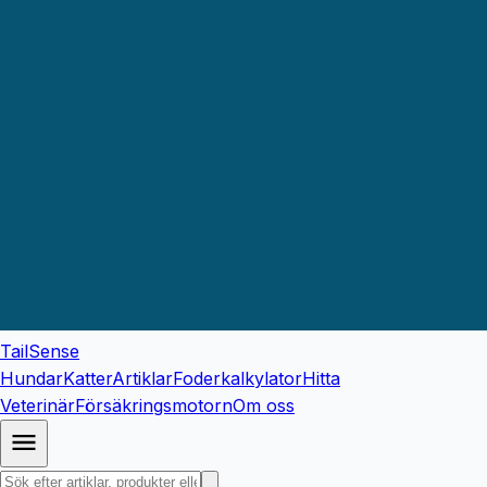
TailSense
Hundar
Katter
Artiklar
Foderkalkylator
Hitta
Veterinär
Försäkringsmotorn
Om oss