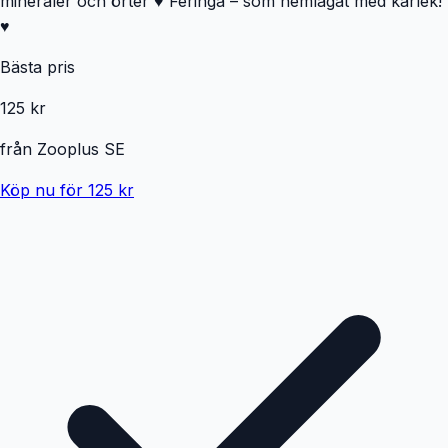
mineraler och örter ♥️ Feringa – som hemlagat med kärlek!
♥️
Bästa pris
125 kr
från
Zooplus SE
Köp nu för 125 kr