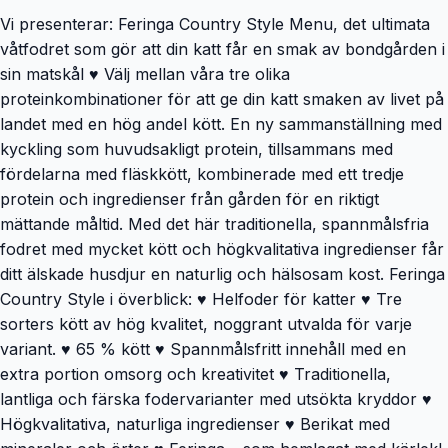
Vi presenterar: Feringa Country Style Menu, det ultimata
våtfodret som gör att din katt får en smak av bondgården i
sin matskål ️♥️ Välj mellan våra tre olika
proteinkombinationer för att ge din katt smaken av livet på
landet med en hög andel kött. En ny sammanställning med
kyckling som huvudsakligt protein, tillsammans med
fördelarna med fläskkött, kombinerade med ett tredje
protein och ingredienser från gården för en riktigt
mättande måltid. Med det här traditionella, spannmålsfria
fodret med mycket kött och högkvalitativa ingredienser får
ditt älskade husdjur en naturlig och hälsosam kost. Feringa
Country Style i överblick: ♥️ Helfoder för katter​​​​​​​ ♥️ Tre
sorters kött av hög kvalitet, noggrant utvalda för varje
variant. ♥️ 65 % kött ♥️ Spannmålsfritt innehåll med en
extra portion omsorg och kreativitet ♥️ Traditionella,
lantliga och färska fodervarianter med utsökta kryddor ♥️
Högkvalitativa, naturliga ingredienser ♥️ Berikat med