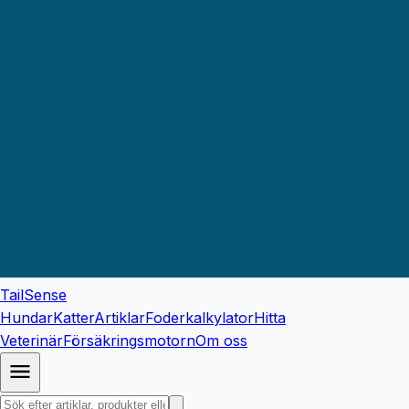
TailSense
Hundar
Katter
Artiklar
Foderkalkylator
Hitta
Veterinär
Försäkringsmotorn
Om oss