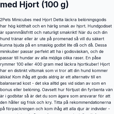
med Hjort (100 g)
2Pets Minicubes med Hjort Detta läckra belöningsgodis
har hög kötthalt och en härlig smak av hjort. Hundgodiset
är spannmålsfritt och naturligt smakrikt! När du och din
hund tränar eller är ute på promenad så vill du säkert
kunna bjuda på en smaskig godbit lite då och då. Dessa
minikuber passar perfekt att ha i godisväskan, och de
passar till hundar av alla möjliga olika raser. En påse
rymmer 100 eller 400 gram med läckra hjortkuber! Hjort
har en distinkt viltsmak som vi tror att din hund kommer
älska! Kom ihåg att godis aldrig är ett alternativ till en
balanserad kost - det ska alltid ges vid sidan av som en
bonus eller belöning. Oavsett hur förtjust din fyrbenta vän
är i godbitar så är det du som ägare som ansvarar för att
den håller sig frisk och kry. Titta på rekommendationerna
på förpackningen och kom ihåg att alla djur är individer -