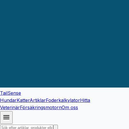
TailSense
Hundar
Katter
Artiklar
Foderkalkylator
Hitta
Veterinär
Försäkringsmotorn
Om oss