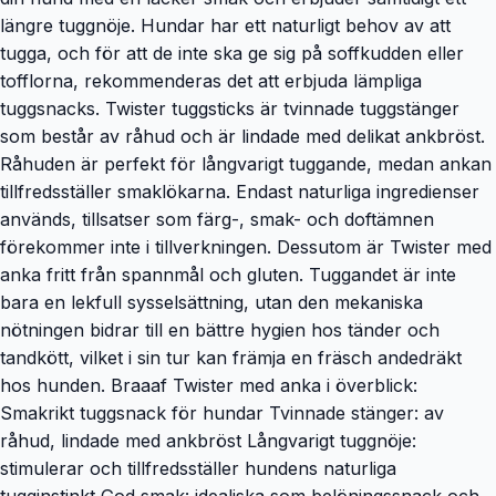
längre tuggnöje. Hundar har ett naturligt behov av att
tugga, och för att de inte ska ge sig på soffkudden eller
tofflorna, rekommenderas det att erbjuda lämpliga
tuggsnacks. Twister tuggsticks är tvinnade tuggstänger
som består av råhud och är lindade med delikat ankbröst.
Råhuden är perfekt för långvarigt tuggande, medan ankan
tillfredsställer smaklökarna. Endast naturliga ingredienser
används, tillsatser som färg-, smak- och doftämnen
förekommer inte i tillverkningen. Dessutom är Twister med
anka fritt från spannmål och gluten. Tuggandet är inte
bara en lekfull sysselsättning, utan den mekaniska
nötningen bidrar till en bättre hygien hos tänder och
tandkött, vilket i sin tur kan främja en fräsch andedräkt
hos hunden. Braaaf Twister med anka i överblick:
Smakrikt tuggsnack för hundar Tvinnade stänger: av
råhud, lindade med ankbröst Långvarigt tuggnöje:
stimulerar och tillfredsställer hundens naturliga
tugginstinkt God smak: idealiska som belöningssnack och