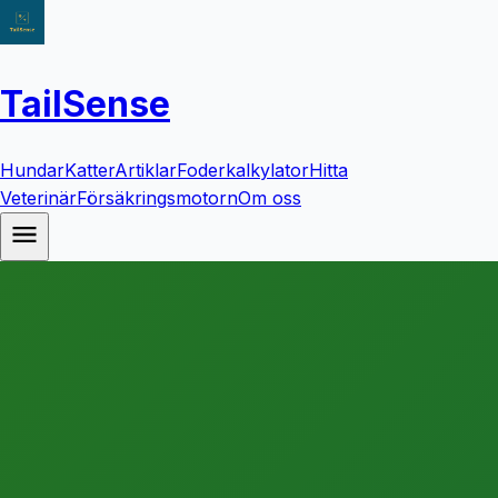
TailSense
Hundar
Katter
Artiklar
Foderkalkylator
Hitta
Veterinär
Försäkringsmotorn
Om oss