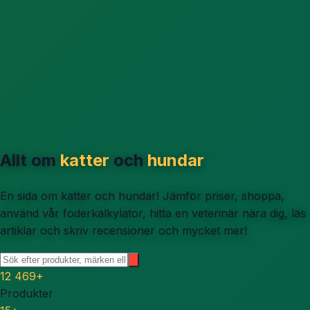
Allt om
katter
och
hundar
En sida om katter och hundar! Jämför priser, shoppa,
använd vår foderkalkylator, hitta en veterinär nära dig, läs
artiklar och skriv recensioner och mycket mer!
12 469
+
Produkter