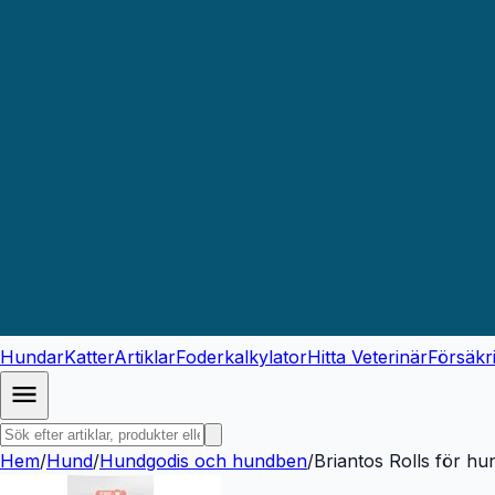
Hundar
Katter
Artiklar
Foderkalkylator
Hitta Veterinär
Försäkr
Hem
/
Hund
/
Hundgodis och hundben
/
Briantos Rolls för hu