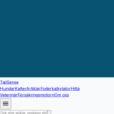
TailSense
Hundar
Katter
Artiklar
Foderkalkylator
Hitta
Veterinär
Försäkringsmotorn
Om oss