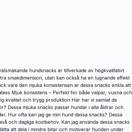
g
älsmakande hundsnacks är tillverkade av högkvalitativt
 extra smakdimension, utan kan också ha en lugnande effekt
Tack vare den mjuka konsistensen är dessa snacks enkla att
katess Mjuk konsistens – Perfekt för både valpar, vuxna och
g kvalitet och trygg produktion Här har vi samlat de
ör? Dessa mjuka snacks passar hundar i alla åldrar och
nder. Hur ofta kan jag ge min hund dessa snacks? Dessa
nivå och dagliga kostbehov. Kan jag använda dessa snacks
ätta att dela i mindre bitar och motiverar hunden under