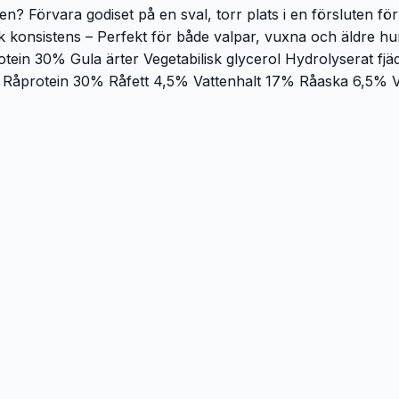
en? Förvara godiset på en sval, torr plats i en försluten för
onsistens – Perfekt för både valpar, vuxna och äldre hunda
protein 30% Gula ärter Vegetabilisk glycerol Hydrolyserat 
nt Råprotein 30% Råfett 4,5% Vattenhalt 17% Råaska 6,5%