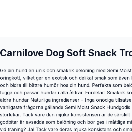
Carnilove Dog Soft Snack Tr
Ge din hund en unik och smakrik belöning med Semi Moist 
öringkött, vilket ger en exotisk och delikat smak som även 
och bidra till bättre humör hos din hund. Perfekta som be
tugga och passar hundar i alla åldrar. Fördelar: Smakrik k
äldre hundar Naturliga ingredienser – Inga onödiga tillsat
vanligaste frågorna gällande Semi Moist Snack Hundgodis F
storlekar. Tack vare den mjuka konsistensen är de särskilt
godbitar är avsedda som belöning och bör ges i måttliga m
vid träning? Ja! Tack vare deras mjuka konsistens och smak