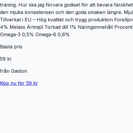
träning. Hur ska jag förvara godiset för att bevara färskhet
den mjuka konsistensen och den goda smaken längre. Mjuk k
Tillverkat i EU – Hög kvalitet och trygg produktion Forell
4% Melass Ärtmjöl Torkad dill 1% Näringsinnehåll Proce
Omega-3 0,5% Omega-6 0,6%
Bästa pris
59 kr
från
Gaston
Köp nu för 59 kr