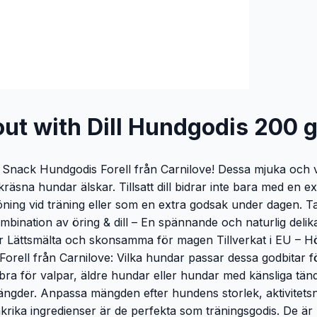
out with Dill Hundgodis 200 
Snack Hundgodis Forell från Carnilove! Dessa mjuka och v
kräsna hundar älskar. Tillsatt dill bidrar inte bara med en
löning vid träning eller som en extra godsak under dagen. 
ombination av öring & dill – En spännande och naturlig deli
ser Lättsmälta och skonsamma för magen Tillverkat i EU – Hö
orell från Carnilove: Vilka hundar passar dessa godbitar f
 bra för valpar, äldre hundar eller hundar med känsliga tä
ängder. Anpassa mängden efter hundens storlek, aktivitets
rika ingredienser är de perfekta som träningsgodis. De är l