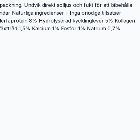
packning. Undvik direkt solljus och fukt för att bibehålla
r Naturliga ingredienser – Inga onödiga tillsatser
fjäderfäprotein 8% Hydrolyserad kycklinglever 5% Kollagen
 Växttråd 1,5% Kalcium 1% Fosfor 1% Natrium 0,7%