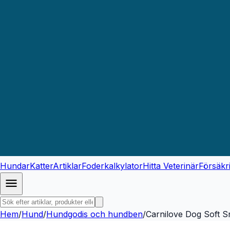
Hundar
Katter
Artiklar
Foderkalkylator
Hitta Veterinär
Försäkr
Hem
/
Hund
/
Hundgodis och hundben
/
Carnilove Dog Soft S