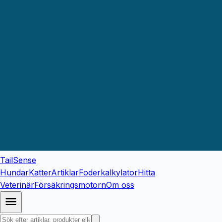
TailSense
Hundar
Katter
Artiklar
Foderkalkylator
Hitta
Veterinär
Försäkringsmotorn
Om oss