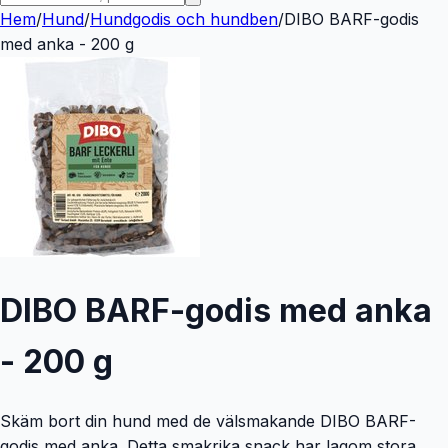
Hem
/
Hund
/
Hundgodis och hundben
/
DIBO BARF-godis
med anka - 200 g
DIBO BARF-godis med anka
- 200 g
Skäm bort din hund med de välsmakande DIBO BARF-
godis med anka. Detta smakrika snack har lagom stora