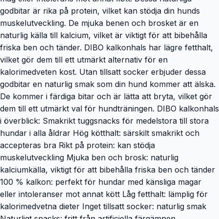
godbitar är rika på protein, vilket kan stödja din hunds
muskelutveckling. De mjuka benen och brosket är en
naturlig källa till kalcium, vilket är viktigt för att bibehålla
friska ben och tänder. DIBO kalkonhals har lägre fetthalt,
vilket gör dem till ett utmärkt alternativ för en
kalorimedveten kost. Utan tillsatt socker erbjuder dessa
godbitar en naturlig smak som din hund kommer att älska.
De kommer i färdiga bitar och är lätta att bryta, vilket gör
dem till ett utmärkt val för hundträningen. DIBO kalkonhals
i överblick: Smakrikt tuggsnacks för medelstora till stora
hundar i alla åldrar Hög kötthalt: särskilt smakrikt och
accepteras bra Rikt på protein: kan stödja
muskelutveckling Mjuka ben och brosk: naturlig
kalciumkälla, viktigt för att bibehålla friska ben och tänder
100 % kalkon: perfekt för hundar med känsliga magar
eller intoleranser mot annat kött Låg fetthalt: lämplig för
kalorimedvetna dieter Inget tillsatt socker: naturlig smak
Naturligt snacks: fritt från artificiella färgämnen,