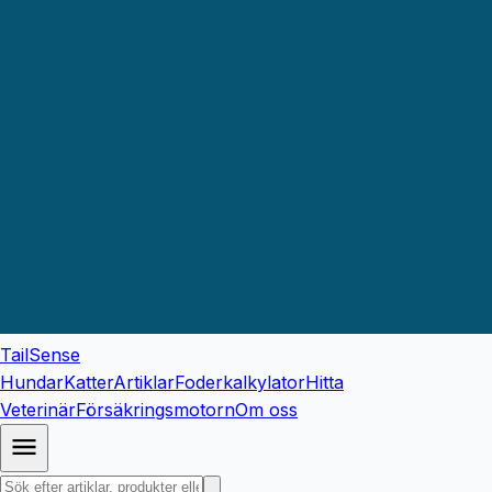
TailSense
Hundar
Katter
Artiklar
Foderkalkylator
Hitta
Veterinär
Försäkringsmotorn
Om oss