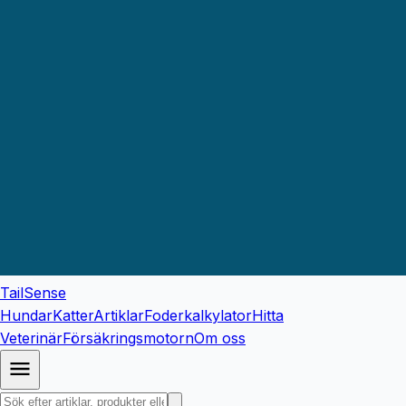
TailSense
Hundar
Katter
Artiklar
Foderkalkylator
Hitta
Veterinär
Försäkringsmotorn
Om oss