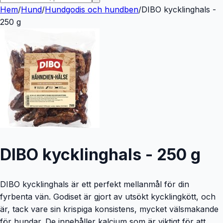
Hem
/
Hund
/
Hundgodis och hundben
/
DIBO kycklinghals -
250 g
DIBO kycklinghals - 250 g
DIBO kycklinghals är ett perfekt mellanmål för din
fyrbenta vän. Godiset är gjort av utsökt kycklingkött, och
är, tack vare sin krispiga konsistens, mycket välsmakande
för hundar. De innehåller kalcium som är viktigt för att