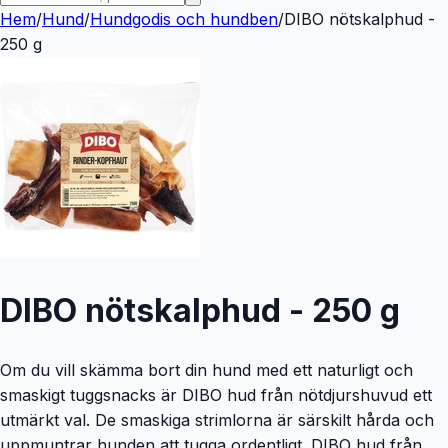
Hem
/
Hund
/
Hundgodis och hundben
/
DIBO nötskalphud -
250 g
DIBO nötskalphud - 250 g
Om du vill skämma bort din hund med ett naturligt och
smaskigt tuggsnacks är DIBO hud från nötdjurshuvud ett
utmärkt val. De smaskiga strimlorna är särskilt hårda och
uppmuntrar hunden att tugga ordentligt. DIBO hud från