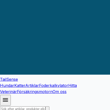
TailSense
Hundar
Katter
Artiklar
Foderkalkylator
Hitta
Veterinär
Försäkringsmotorn
Om oss