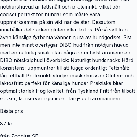
nötdjurshuvud är fettsnålt och proteinrikt, vilket gör
godiset perfekt för hundar som måste vara
uppmärksamma på sin vikt när de äter. Dessutom
innehåller det varken gluten eller laktos. På så sätt kan
även känsliga fyrbenta vänner njuta av hundgodiset. Sist
men inte minst övertygar DIBO hud från nötdjurshuvud
med en naturlig smak utan några som helst aromämnen.
DIBO nötskalphud i överblick: Naturligt hundsnacks Hård
konsistens: uppmuntrar till att tugga ordentligt Fettsnålt:
låg fetthalt Proteinrikt: stödjer muskelmassan Gluten- och
laktosfritt: perfekt för känsliga hundar Praktiska bitar:
optimal storlek Hög kvalitet: från Tyskland Fritt från tillsatt
socker, konserveringsmedel, färg- och aromämnen
Bästa pris
87 kr
från
Zooplus SE