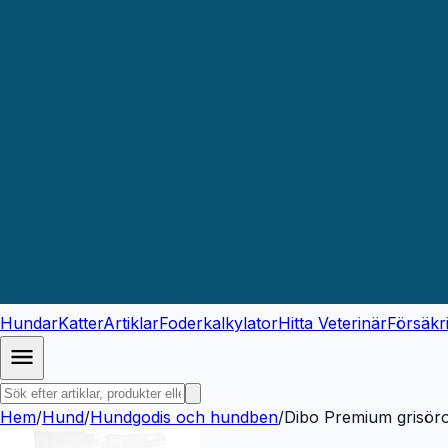
Hundar
Katter
Artiklar
Foderkalkylator
Hitta Veterinär
Försäkr
Hem
/
Hund
/
Hundgodis och hundben
/
Dibo Premium grisöro