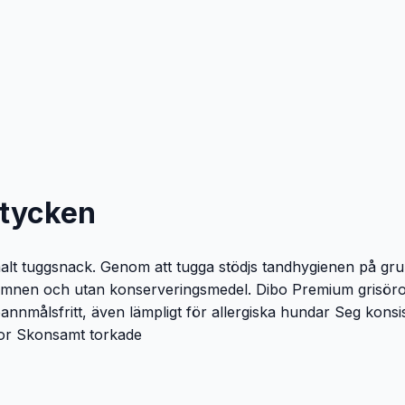
stycken
timalt tugg­snack. Genom att tugga stödjs tandhygienen på 
ärgämnen och utan konserveringsmedel. Dibo Premium grisör
 spannmålsfritt, även lämpligt för allergiska hundar Seg kons
ror Skonsamt torkade