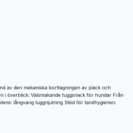
grund av den mekaniska borttagningen av plack och
on i överblick: Välsmakande tugg­snack för hundar Från
istens: långvarig tugg­njutning Stöd för tandhygienen: