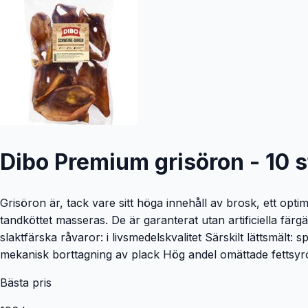
Dibo Premium grisöron - 10 
Grisöron är, tack vare sitt höga innehåll av brosk, ett op
tandköttet masseras. De är garanterat utan artificiella f
slaktfärska råvaror: i livsmedelskvalitet Särskilt lättsmält:
mekanisk borttagning av plack Hög andel omättade fettsy
Bästa pris