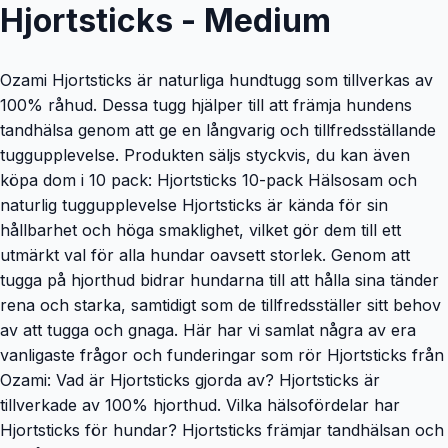
Hjortsticks - Medium
Ozami Hjortsticks är naturliga hundtugg som tillverkas av
100% råhud. Dessa tugg hjälper till att främja hundens
tandhälsa genom att ge en långvarig och tillfredsställande
tuggupplevelse. Produkten säljs styckvis, du kan även
köpa dom i 10 pack: Hjortsticks 10-pack Hälsosam och
naturlig tuggupplevelse Hjortsticks är kända för sin
hållbarhet och höga smaklighet, vilket gör dem till ett
utmärkt val för alla hundar oavsett storlek. Genom att
tugga på hjorthud bidrar hundarna till att hålla sina tänder
rena och starka, samtidigt som de tillfredsställer sitt behov
av att tugga och gnaga. Här har vi samlat några av era
vanligaste frågor och funderingar som rör Hjortsticks från
Ozami: Vad är Hjortsticks gjorda av? Hjortsticks är
tillverkade av 100% hjorthud. Vilka hälsofördelar har
Hjortsticks för hundar? Hjortsticks främjar tandhälsan och