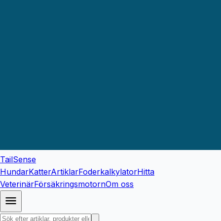
TailSense
Hundar
Katter
Artiklar
Foderkalkylator
Hitta
Veterinär
Försäkringsmotorn
Om oss