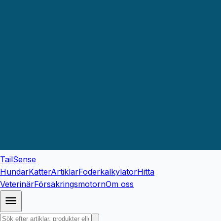
TailSense
Hundar
Katter
Artiklar
Foderkalkylator
Hitta
Veterinär
Försäkringsmotorn
Om oss