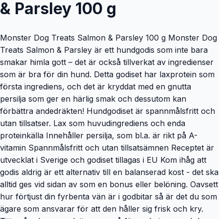
& Parsley 100 g
Monster Dog Treats Salmon & Parsley 100 g Monster Dog
Treats Salmon & Parsley är ett hundgodis som inte bara
smakar himla gott – det är också tillverkat av ingredienser
som är bra för din hund. Detta godiset har laxprotein som
första ingrediens, och det är kryddat med en gnutta
persilja som ger en härlig smak och dessutom kan
förbättra andedräkten! Hundgodiset är spannmålsfritt och
utan tillsatser. Lax som huvudingrediens och enda
proteinkälla Innehåller persilja, som bl.a. är rikt på A-
vitamin Spannmålsfritt och utan tillsatsämnen Receptet är
utvecklat i Sverige och godiset tillagas i EU Kom ihåg att
godis aldrig är ett alternativ till en balanserad kost - det ska
alltid ges vid sidan av som en bonus eller belöning. Oavsett
hur förtjust din fyrbenta vän är i godbitar så är det du som
ägare som ansvarar för att den håller sig frisk och kry.