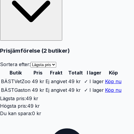
Prisjämförelse (
2
butiker
)
Sortera efter:
Butik
Pris
Frakt
Totalt
I lager
Köp
BÄST
VetZoo
49 kr
Ej angivet
49 kr
✓ I lager
Köp nu
BÄST
Gaston
49 kr
Ej angivet
49 kr
✓ I lager
Köp nu
Lägsta pris:
49 kr
Högsta pris:
49 kr
Du kan spara:
0 kr