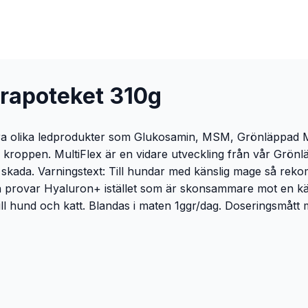
urapoteket 310g
ra olika ledprodukter som Glukosamin, MSM, Grönläppad Mus
ppen. MultiFlex är en vidare utveckling från vår Grönläppa
n skada. Varningstext: Till hundar med känslig mage så rek
 provar Hyaluron+ istället som är skonsammare mot en käns
l hund och katt. Blandas i maten 1ggr/dag. Doseringsmått m