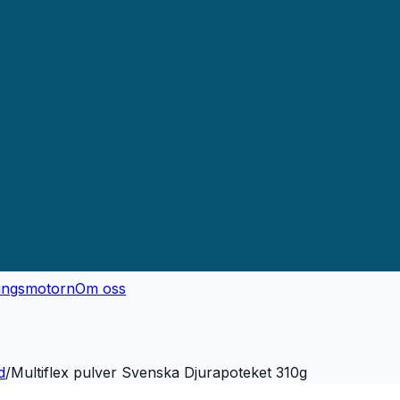
ingsmotorn
Om oss
d
/
Multiflex pulver Svenska Djurapoteket 310g