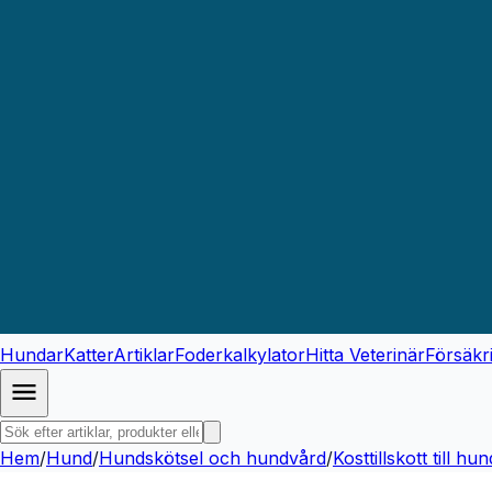
Hundar
Katter
Artiklar
Foderkalkylator
Hitta Veterinär
Försäkr
Hem
/
Hund
/
Hundskötsel och hundvård
/
Kosttillskott till hun