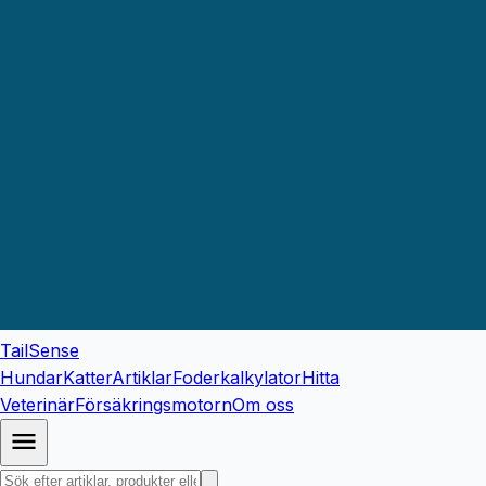
TailSense
Hundar
Katter
Artiklar
Foderkalkylator
Hitta
Veterinär
Försäkringsmotorn
Om oss