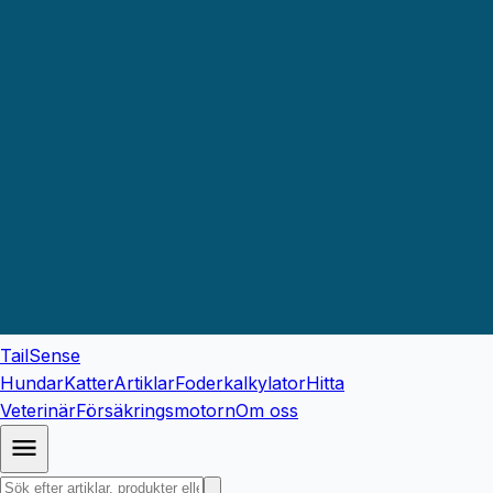
TailSense
Hundar
Katter
Artiklar
Foderkalkylator
Hitta
Veterinär
Försäkringsmotorn
Om oss