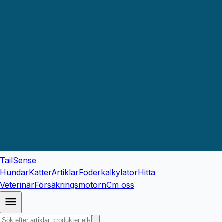
TailSense
Hundar
Katter
Artiklar
Foderkalkylator
Hitta
Veterinär
Försäkringsmotorn
Om oss