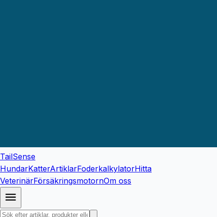
TailSense
Hundar
Katter
Artiklar
Foderkalkylator
Hitta
Veterinär
Försäkringsmotorn
Om oss