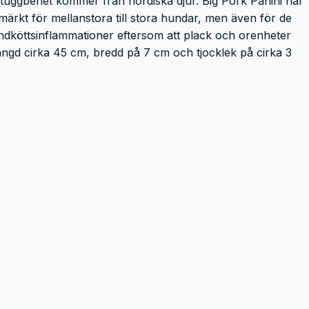
a tuggbenet kommer från nordiska djur. Big Pork Panini har
ärkt för mellanstora till stora hundar, men även för de
tandköttsinflammationer eftersom att plack och orenheter
gd cirka 45 cm, bredd på 7 cm och tjocklek på cirka 3