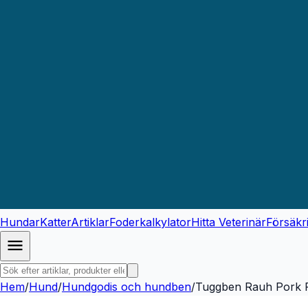
Hundar
Katter
Artiklar
Foderkalkylator
Hitta Veterinär
Försäkr
Hem
/
Hund
/
Hundgodis och hundben
/
Tuggben Rauh Pork P