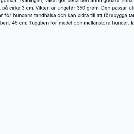
n "gömda" fyllningen, vilket gör detta ben ännu godare. Hel
 på cirka 3 cm. Vikten är ungefär 350 gram. Den passar utm
lar för hundens tandhälsa och kan bidra till att förebygga 
en, 45 cm: Tuggben för medel och mellanstora hundar. län