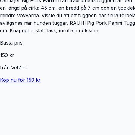
särskiljer Big Pork Panini från traditionella tuggben är de
en längd på cirka 45 cm, en bredd på 7 cm och en tjocklek
mindre vovvarna. Visste du att ett tuggben har flera förde
avlägsnas när hunden tuggar. RAUH! Pig Pork Panini Tuggb
cm. Knaprigt rostat fläsk, inrullat i nötskinn
Bästa pris
159 kr
från
VetZoo
Köp nu för 159 kr