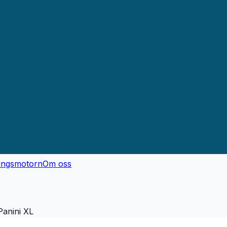
ingsmotorn
Om oss
anini XL