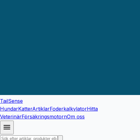
TailSense
Hundar
Katter
Artiklar
Foderkalkylator
Hitta
Veterinär
Försäkringsmotorn
Om oss