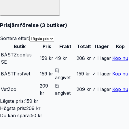
Prisjämförelse (
3
butiker
)
Sortera efter:
Butik
Pris
Frakt
Totalt
I lager
Köp
BÄST
Zooplus
159 kr
49 kr
208 kr
✓ I lager
Köp nu
SE
Ej
BÄST
FirstVet
159 kr
159 kr
✓ I lager
Köp nu
angivet
209
Ej
VetZoo
209 kr
✓ I lager
Köp nu
kr
angivet
Lägsta pris:
159 kr
Högsta pris:
209 kr
Du kan spara:
50 kr