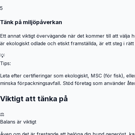
5
Tänk på miljöpåverkan
Ett annat viktigt övervägande när det kommer till att välja
är ekologiskt odlade och etiskt framställda, är ett steg i rät
💡
Tips:
Leta efter certifieringar som ekologiskt, MSC (för fisk), ell
minska förpackningsavfall. Stöd företag som använder åter
Viktigt att tänka på
⚖️
Balans är viktigt
Även om det är frestande att belöna din hund generöst, ka