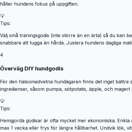
håller hundens fokus på uppgiften.
💡
Tips:
Välj små träningsgodis (inte större än en ärta) så du kan be
snabbare att tugga än hårda. Justera hundens dagliga ma
4
Överväg DIY hundgodis
För den hälsomedvetna hundägaren finns det inget bättre 
ingredienser, såsom pumpa, sötpotatis, äpple, och magert 
💡
Tips:
Hemgjorda godisar är ofta mycket mer ekonomiska. Enkla rec
max 1 vecka eller frys för längre hållbarhet. Undvik lök, v