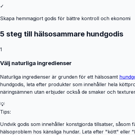
✓
Skapa hemmagjort godis för bättre kontroll och ekonomi
5 steg till hälsosammare hundgodis
1
Välj naturliga ingredienser
Naturliga ingredienser är grunden för ett hälsosamt
hundgo
hundgodis, leta efter produkter som innehåller hela köttpro
näringsämnen utan erbjuder också de smaker och texturer s
💡
Tips:
Undvik godis som innehåller konstgjorda tillsatser, såso
hälsoproblem hos känsliga hundar. Leta efter "kött" eller "k