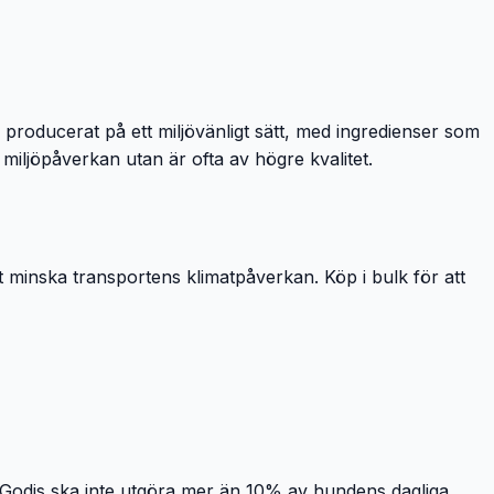
 producerat på ett miljövänligt sätt, med ingredienser som
d miljöpåverkan utan är ofta av högre kvalitet.
att minska transportens klimatpåverkan. Köp i bulk för att
. Godis ska inte utgöra mer än 10% av hundens dagliga