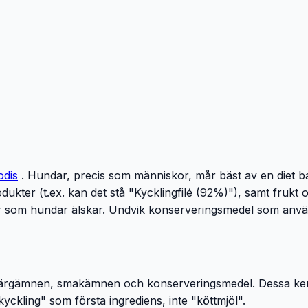
dis
. Hundar, precis som människor, mår bäst av en diet ba
dukter (t.ex. kan det stå "Kycklingfilé (92%)"), samt frukt 
om hundar älskar. Undvik konserveringsmedel som används i
m färgämnen, smakämnen och konserveringsmedel. Dessa kemi
yckling" som första ingrediens, inte "köttmjöl".