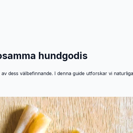
lsosamma hundgodis
el av dess välbefinnande. I denna guide utforskar vi naturlig