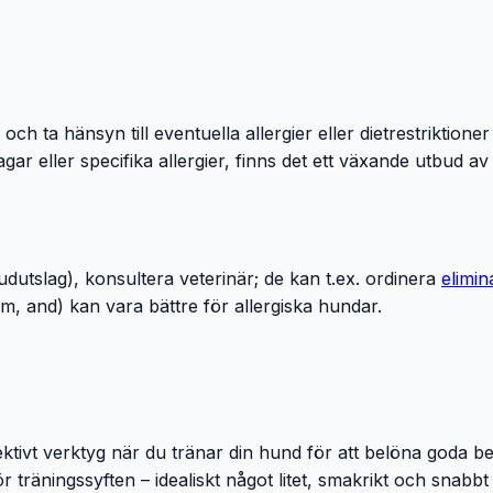
 och ta hänsyn till eventuella allergier eller dietrestriktion
r eller specifika allergier, finns det ett växande utbud av 
dutslag), konsultera veterinär; de kan t.ex. ordinera
elimin
mm, and) kan vara bättre för allergiska hundar.
fektivt verktyg när du tränar din hund för att belöna goda 
s för träningssyften – idealiskt något litet, smakrikt och sn