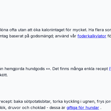
löna ofta utan att öka kaloriintaget för mycket. Ha flera so
tintag baserat på godismängd; använd vår
foderkalkylator
f
än hemgjorda hundgodis 🍬. Det finns många enkla recept
(
kött.
ept: baka sötpotatisbitar, torka kyckling i ugnen, frys jor
itlök, druvor och choklad - dessa är
giftiga för hundar
.