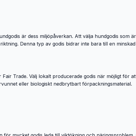
 hundgodis är dess miljöpåverkan. Att välja hundgodis som är
t riktning. Denna typ av godis bidrar inte bara till en minska
er Fair Trade. Välj lokalt producerade godis när möjligt för 
vunnet eller biologiskt nedbrytbart förpackningsmaterial.
n för mycket godis leda till viktökning och näringsproblem