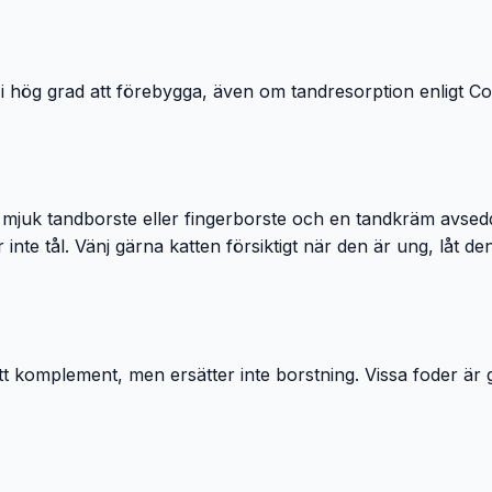
 hög grad att förebygga, även om tandresorption enligt Cor
mjuk tandborste eller fingerborste och en tandkräm avsedd
nte tål. Vänj gärna katten försiktigt när den är ung, låt d
 komplement, men ersätter inte borstning. Vissa foder är gjo