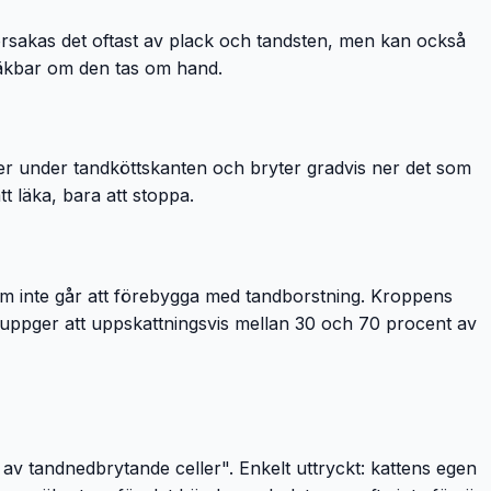
d orsakas det oftast av plack och tandsten, men kan också
 läkbar om den tas om hand.
ner under tandköttskanten och bryter gradvis ner det som
att läka, bara att stoppa.
 som inte går att förebygga med tandborstning. Kroppens
 uppger att uppskattningsvis mellan 30 och 70 procent av
av tandnedbrytande celler". Enkelt uttryckt: kattens egen