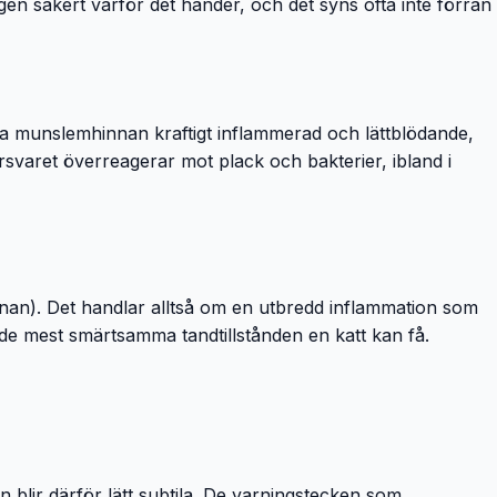
gen säkert varför det händer, och det syns ofta inte förrän
hela munslemhinnan kraftigt inflammerad och lättblödande,
örsvaret överreagerar mot plack och bakterier, ibland i
nnan). Det handlar alltså om en utbredd inflammation som
de mest smärtsamma tandtillstånden en katt kan få.
en blir därför lätt subtila. De varningstecken som