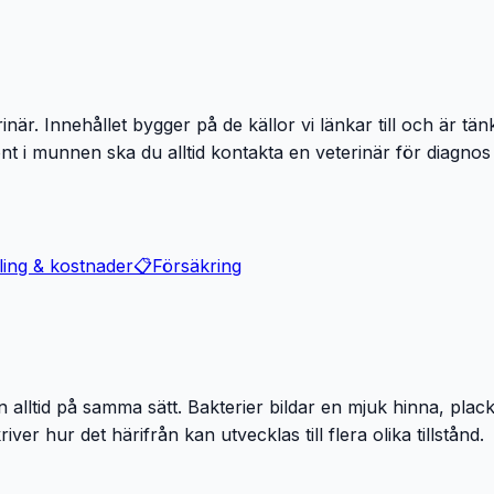
är. Innehållet bygger på de källor vi länkar till och är tän
ont i munnen ska du alltid kontakta en veterinär för diagno
ing & kostnader
📋
Försäkring
 alltid på samma sätt. Bakterier bildar en mjuk hinna, plac
ver hur det härifrån kan utvecklas till flera olika tillstånd.