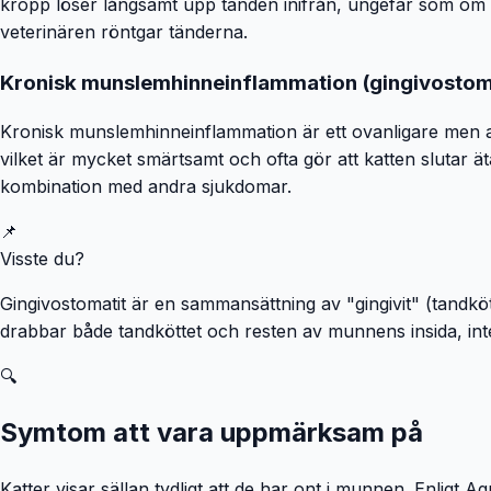
kropp löser långsamt upp tanden inifrån, ungefär som om ta
veterinären röntgar tänderna.
Kronisk munslemhinneinflammation (gingivostom
Kronisk munslemhinneinflammation är ett ovanligare men allv
vilket är mycket smärtsamt och ofta gör att katten slutar ä
kombination med andra sjukdomar.
📌
Visste du?
Gingivostomatit är en sammansättning av "gingivit" (tandk
drabbar både tandköttet och resten av munnens insida, int
🔍
Symtom att vara uppmärksam på
Katter visar sällan tydligt att de har ont i munnen. Enligt A