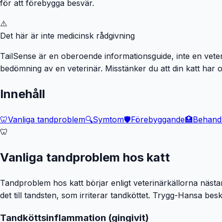
för att förebygga besvär.
⚠️
Det här är inte medicinsk rådgivning
TailSense är en oberoende informationsguide, inte en veterin
bedömning av en veterinär. Misstänker du att din katt har 
Innehåll
🦷
Vanliga tandproblem
🔍
Symtom
🛡️
Förebyggande
🏥
Behandl
🦷
Vanliga tandproblem hos katt
Tandproblem hos katt börjar enligt veterinärkällorna nästan
det till tandsten, som irriterar tandköttet. Trygg-Hansa beskri
Tandköttsinflammation (gingivit)