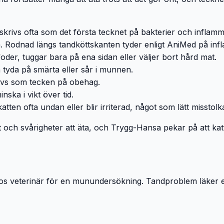
krivs ofta som det första tecknet på bakterier och inflamm
sa. Rodnad längs tandköttskanten tyder enligt AniMed på inf
der, tuggar bara på ena sidan eller väljer bort hård mat.
n tyda på smärta eller sår i munnen.
vs som tecken på obehag.
nska i vikt över tid.
tten ofta undan eller blir irriterad, något som lätt misstol
tt och svårigheter att äta, och Trygg-Hansa pekar på att ka
hos veterinär för en munundersökning. Tandproblem läker en