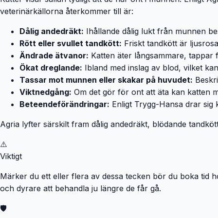
veterinärkällorna återkommer till är:
Dålig andedräkt:
Ihållande dålig lukt från munnen bes
Rött eller svullet tandkött:
Friskt tandkött är ljusro
Ändrade ätvanor:
Katten äter långsammare, tappar fo
Ökat dreglande:
Ibland med inslag av blod, vilket ka
Tassar mot munnen eller skakar på huvudet:
Beskri
Viktnedgång:
Om det gör för ont att äta kan katten mi
Beteendeförändringar:
Enligt Trygg-Hansa drar sig ka
Agria lyfter särskilt fram dålig andedräkt, blödande tandkö
⚠️
Viktigt
Märker du ett eller flera av dessa tecken bör du boka tid 
och dyrare att behandla ju längre de får gå.
🛡️