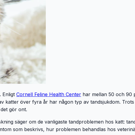
 Enligt
Cornell Feline Health Center
har mellan 50 och 90 p
n av katter över fyra år har någon typ av tandsjukdom. Trot
 det gör ont.
skning säger om de vanligaste tandproblemen hos katt: tan
tom som beskrivs, hur problemen behandlas hos veterinär e