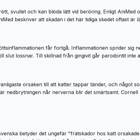
 rött, svullet och kan blöda lätt vid beröring. Enligt AniMe
iMed beskriver att skadan i det här tidiga skedet oftast är
ttsinflammationen får fortgå. Inflammationen sprider sig 
 slut lossnar. Till skillnad från gingivit går parodontit inte 
anligaste orsaken till att katter tappar tänder, och något
när nedbrytningen når nerverna blir det smärtsamt. Cornell
svenska betyder det ungefär "frätskador hos katt orsakade 