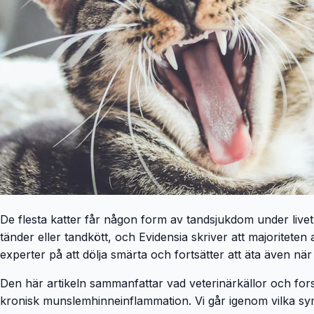
De flesta katter får någon form av tandsjukdom under livet.
tänder eller tandkött, och Evidensia skriver att majoritete
experter på att dölja smärta och fortsätter att äta även när
Den här artikeln sammanfattar vad veterinärkällor och for
kronisk munslemhinneinflammation. Vi går igenom vilka sym