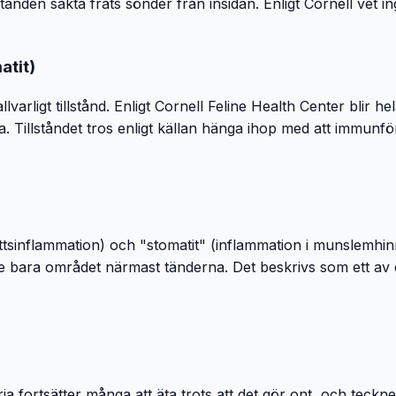
nden sakta fräts sönder från insidan. Enligt Cornell vet in
atit)
arligt tillstånd. Enligt Cornell Feline Health Center blir 
ta. Tillståndet tros enligt källan hänga ihop med att immunf
öttsinflammation) och "stomatit" (inflammation i munslemhi
e bara området närmast tänderna. Det beskrivs som ett av 
gria fortsätter många att äta trots att det gör ont, och teckn